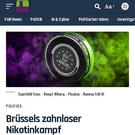
Aa
FoB News
Politik
AI & Cyber
Politischer Islam
Investiga
Sujetbild Snus - Bengt Wiberg - Pixabay - Runway FoB AI
POLITICS
Brüssels zahnloser
Nikotinkampf