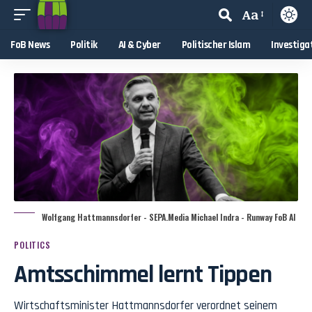
Aa
FoB News
Politik
AI & Cyber
Politischer Islam
Investiga
Wolfgang Hattmannsdorfer - SEPA.Media Michael Indra - Runway FoB AI
POLITICS
Amtsschimmel lernt Tippen
Wirtschaftsminister Hattmannsdorfer verordnet seinem