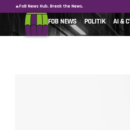
FoB News Hub. Break the News.
🔥
FOB NEWS
POLITIK
AI & 