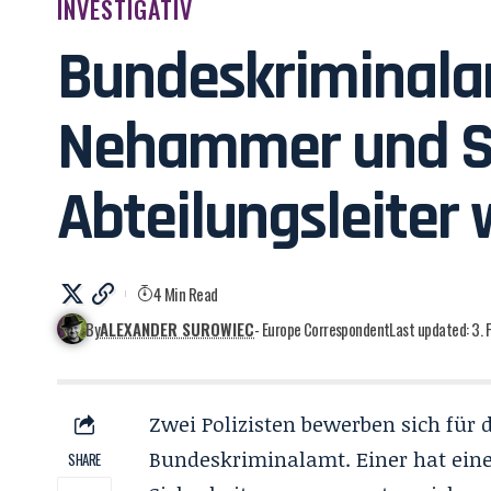
INVESTIGATIV
Bundeskriminala
Nehammer und So
Abteilungsleiter
4 Min Read
By
ALEXANDER SUROWIEC
- Europe Correspondent
Last updated: 3.
Zwei Polizisten bewerben sich für
Bundeskriminalamt. Einer hat ein
SHARE