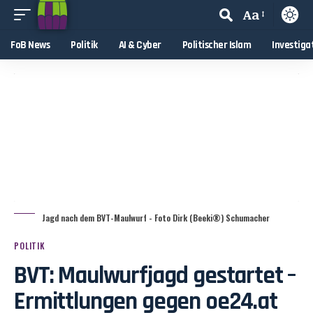
Aa
FoB News
Politik
AI & Cyber
Politischer Islam
Investiga
Jagd nach dem BVT-Maulwurf - Foto Dirk (Beeki®) Schumacher
POLITIK
BVT: Maulwurfjagd gestartet –
Ermittlungen gegen oe24.at