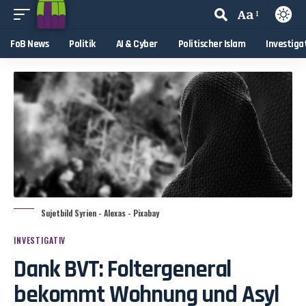
Aa
FoB News
Politik
AI & Cyber
Politischer Islam
Investiga
Sujetbild Syrien - Alexas - Pixabay
INVESTIGATIV
Dank BVT: Foltergeneral
bekommt Wohnung und Asyl