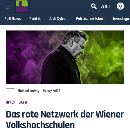
Aa
FoB News
Politik
AI & Cyber
Politischer Islam
Investiga
Michael Ludwig - Runwy FoB AI
INVESTIGATIV
Das rote Netzwerk der Wiener
Volkshochschulen