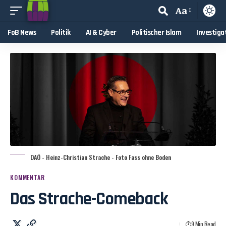
Aa
FoB News
Politik
AI & Cyber
Politischer Islam
Investiga
DAÖ - Heinz-Christian Strache - Foto Fass ohne Boden
KOMMENTAR
Das Strache-Comeback
9 Min Read