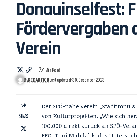
Donauinselfest: FP
Fördervergaben 
Verein
1 Min Read
By
REDAKTION
Last updated: 30. Dezember 2023
Der SPÖ-nahe Verein „Stadtimpuls 
von Kulturprojekten. „Wie sich her
SHARE
100.000 direkt zurück an SPÖ-Vera
FPÖ, Toni Mahdalik, das Untersuc