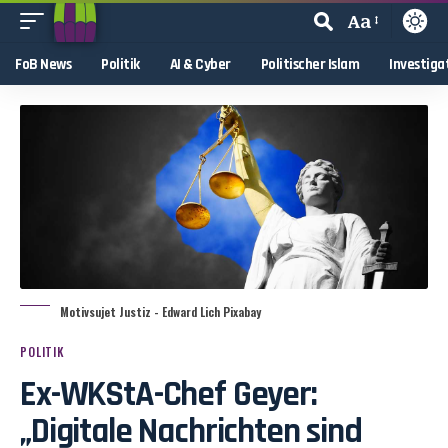
Aa
FoB News
Politik
AI & Cyber
Politischer Islam
Investiga
Motivsujet Justiz - Edward Lich Pixabay
POLITIK
Ex-WKStA-Chef Geyer:
„Digitale Nachrichten sind