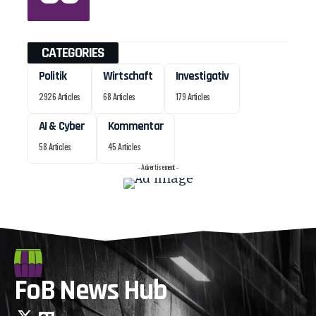
CATEGORIES
Politik
Wirtschaft
Investigativ
2926 Articles
68 Articles
179 Articles
AI & Cyber
Kommentar
58 Articles
45 Articles
- Advertisement -
FoB News Hub