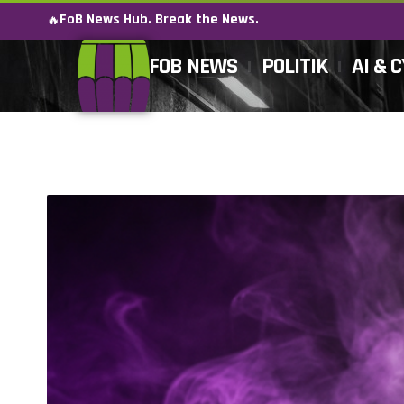
FoB News Hub. Break the News.
🔥
FOB NEWS
POLITIK
AI & 