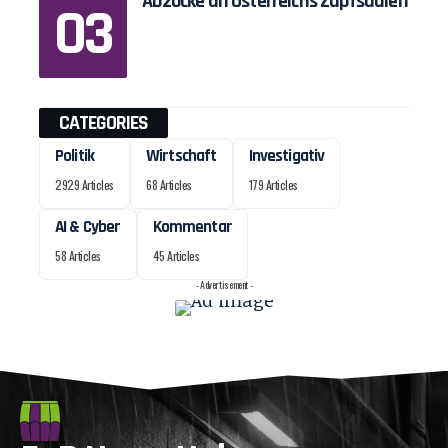
Abzocke an Österreichs Zapfsäulen
CATEGORIES
Politik
Wirtschaft
Investigativ
2929 Articles
68 Articles
179 Articles
AI & Cyber
Kommentar
58 Articles
45 Articles
- Advertisement -