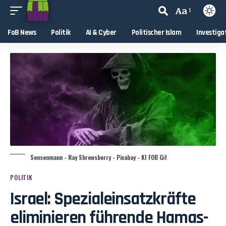
Aa
FoB News
Politik
AI & Cyber
Politischer Islam
Investiga
Sensenmann - Ray Shrewsberry - Pixabay - KI FOB Gif
POLITIK
Israel: Spezialeinsatzkräfte
eliminieren führende Hamas-