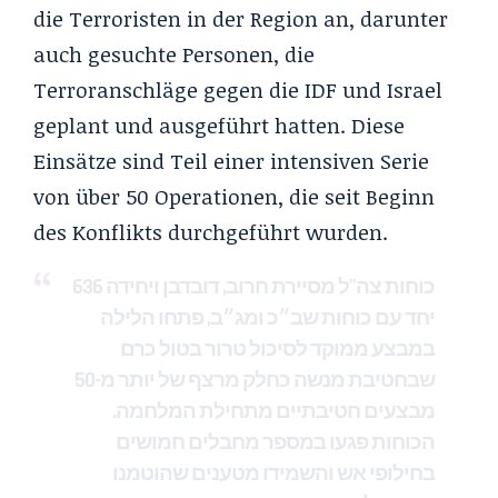
die Terroristen in der Region an, darunter
auch gesuchte Personen, die
Terroranschläge gegen die IDF und Israel
geplant und ausgeführt hatten. Diese
Einsätze sind Teil einer intensiven Serie
von über 50 Operationen, die seit Beginn
des Konflikts durchgeführt wurden.
כוחות צה"ל מסיירת חרוב, דובדבן ויחידה 636
יחד עם כוחות שב״כ ומג״ב, פתחו הלילה
במבצע ממוקד לסיכול טרור בטול כרם
שבחטיבת מנשה כחלק מרצף של יותר מ-50
מבצעים חטיבתיים מתחילת המלחמה.
הכוחות פגעו במספר מחבלים חמושים
בחילופי אש והשמידו מטענים שהוטמנו