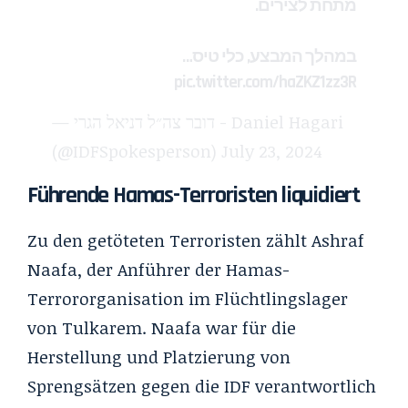
מתחת לצירים.
במהלך המבצע, כלי טיס…
pic.twitter.com/haZKZ1zz3R
— דובר צה״ל דניאל הגרי - Daniel Hagari
(@IDFSpokesperson)
July 23, 2024
Führende Hamas-Terroristen liquidiert
Zu den getöteten Terroristen zählt Ashraf
Naafa, der Anführer der Hamas-
Terrororganisation im Flüchtlingslager
von Tulkarem. Naafa war für die
Herstellung und Platzierung von
Sprengsätzen gegen die IDF verantwortlich