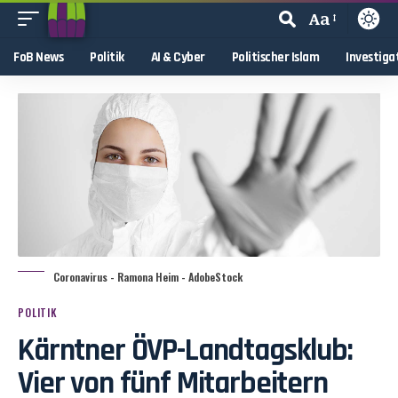
Aa
FoB News
Politik
AI & Cyber
Politischer Islam
Investiga
Coronavirus - Ramona Heim - AdobeStock
POLITIK
Kärntner ÖVP-Landtagsklub:
Vier von fünf Mitarbeitern