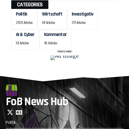
CATEGORIES
Politik
Wirtschaft
Investigativ
2926 Articles
68 Articles
179 Articles
AI & Cyber
Kommentar
58 Articles
45 Articles
- Advertisement -
FoB News Hub
Politik