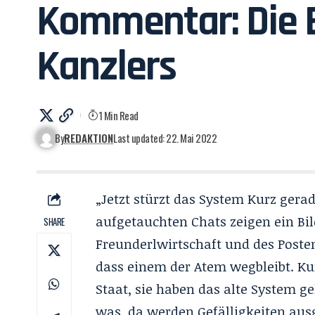
Kommentar: Die 
Kanzlers
1 Min Read
By
REDAKTION
Last updated: 22. Mai 2022
„Jetzt stürzt das System Kurz gera
aufgetauchten Chats zeigen ein Bil
SHARE
Freunderlwirtschaft und des Posten
dass einem der Atem wegbleibt. Kur
Staat, sie haben das alte System g
was, da werden Gefälligkeiten aus