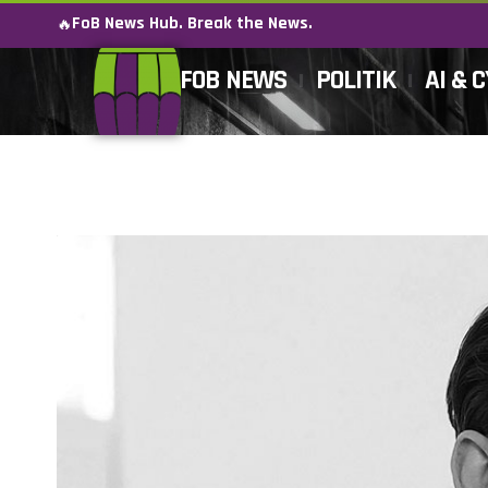
FoB News Hub. Break the News.
🔥
FOB NEWS
POLITIK
AI & 