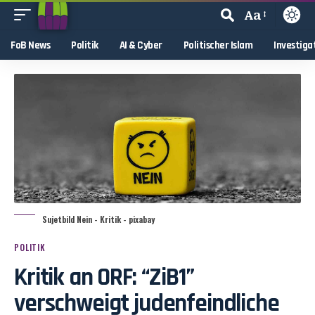
Aa
FoB News
Politik
AI & Cyber
Politischer Islam
Investiga
Sujetbild Nein - Kritik - pixabay
POLITIK
Kritik an ORF: “ZiB1”
verschweigt judenfeindliche