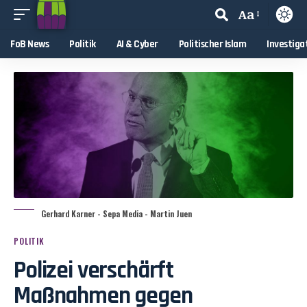
Aa
FoB News
Politik
AI & Cyber
Politischer Islam
Investiga
Gerhard Karner - Sepa Media - Martin Juen
POLITIK
Polizei verschärft
Maßnahmen gegen