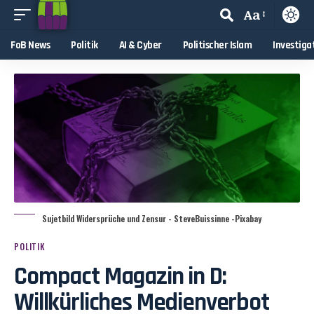
Aa
FoB News
Politik
AI & Cyber
Politischer Islam
Investiga
Sujetbild Widersprüche und Zensur - SteveBuissinne -Pixabay
POLITIK
Compact Magazin in D:
Willkürliches Medienverbot