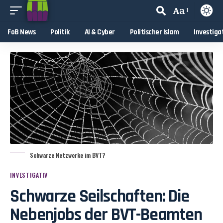
Aa
FoB News
Politik
AI & Cyber
Politischer Islam
Investiga
Schwarze Netzwerke im BVT?
INVESTIGATIV
Schwarze Seilschaften: Die
Nebenjobs der BVT-Beamten