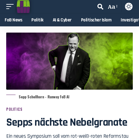
Aa
FoB News
Politik
AI & Cyber
Politischer Islam
Investiga
Sepp Schellhorn - Runway FoB AI
POLITICS
Sepps nächste Nebelgranate
Ein neues Symposium soll vom rot-weiß-roten Reformstau