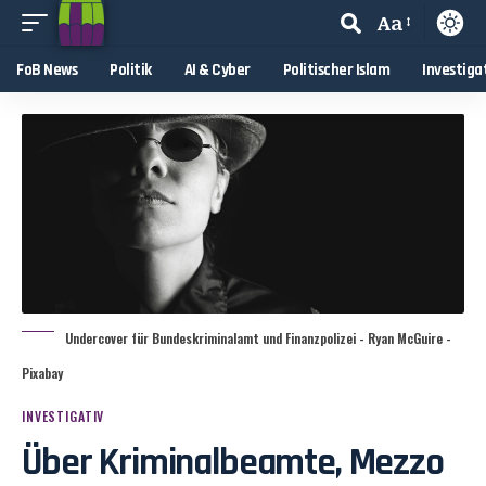
Aa
FoB News
Politik
AI & Cyber
Politischer Islam
Investiga
Undercover für Bundeskriminalamt und Finanzpolizei - Ryan McGuire -
Pixabay
INVESTIGATIV
Über Kriminalbeamte, Mezzo