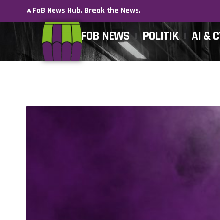
FoB News Hub. Break the News.
🔥
FOB NEWS
POLITIK
AI & 