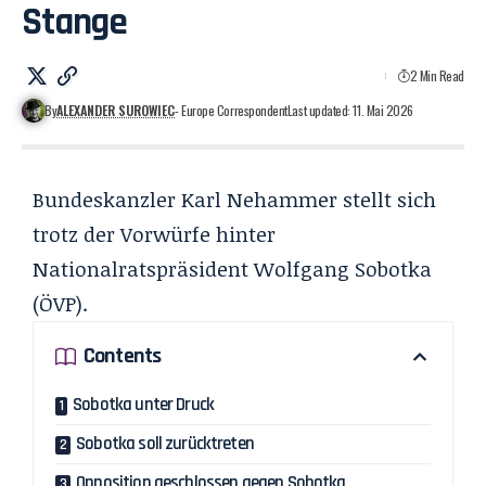
Stange
2 Min Read
By
ALEXANDER SUROWIEC
- Europe Correspondent
Last updated: 11. Mai 2026
Bundeskanzler Karl Nehammer stellt sich
trotz der Vorwürfe hinter
Nationalratspräsident Wolfgang Sobotka
(ÖVP).
Contents
Sobotka unter Druck
Sobotka soll zurücktreten
Opposition geschlossen gegen Sobotka