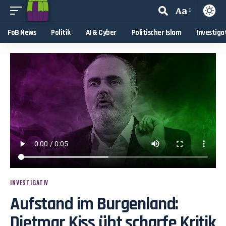
Aa
FoB News
Politik
AI & Cyber
Politischer Islam
Investiga
INVESTIGATIV
Aufstand im Burgenland:
Dietmar Kiss übt scharfe Kritik