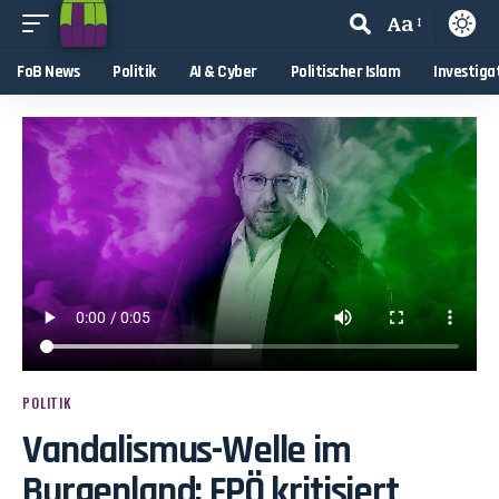
Aa
FoB News
Politik
AI & Cyber
Politischer Islam
Investiga
POLITIK
Vandalismus-Welle im
Burgenland: FPÖ kritisiert