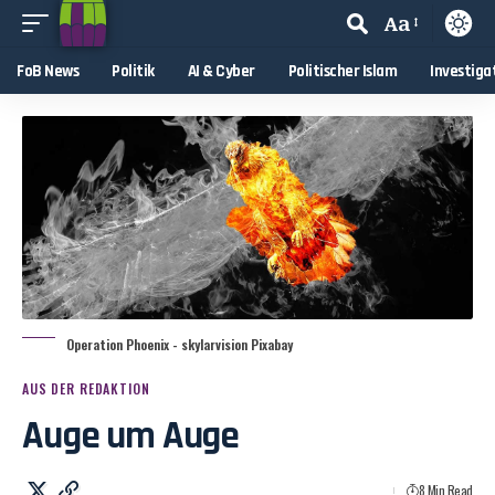
Aa
FoB News
Politik
AI & Cyber
Politischer Islam
Investiga
Operation Phoenix - skylarvision Pixabay
AUS DER REDAKTION
Auge um Auge
8 Min Read