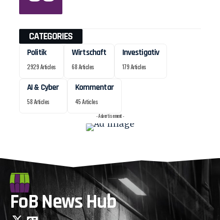
CATEGORIES
Politik
Wirtschaft
Investigativ
2929 Articles
68 Articles
179 Articles
AI & Cyber
Kommentar
58 Articles
45 Articles
- Advertisement -
FoB News Hub