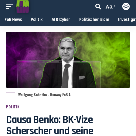
Aa
FoB News
Politik
AI & Cyber
Politischer Islam
Investiga
Wolfgang Sobotka - Runway FoB AI
POLITIK
Causa Benko: BK-Vize
Scherscher und seine