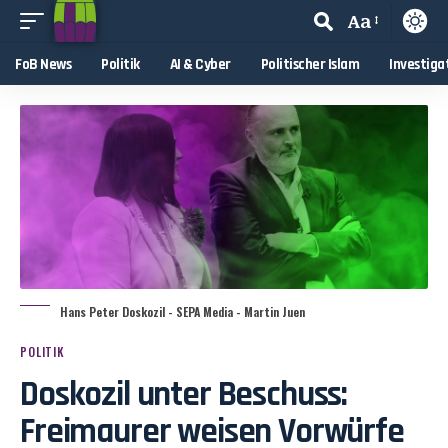
Aa
FoB News
Politik
AI & Cyber
Politischer Islam
Investiga
Hans Peter Doskozil - SEPA Media - Martin Juen
POLITIK
Doskozil unter Beschuss:
Freimaurer weisen Vorwürfe