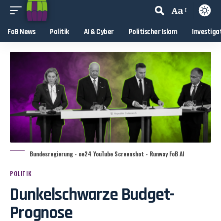
Aa
FoB News
Politik
AI & Cyber
Politischer Islam
Investiga
Bundesregierung - oe24 YouTube Screenshot - Runway FoB AI
POLITIK
Dunkelschwarze Budget-
Prognose