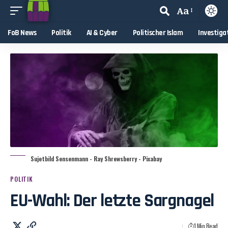
Aa
FoB News
Politik
AI & Cyber
Politischer Islam
Investiga
Sujetbild Sensenmann - Ray Shrewsberry - Pixabay
POLITIK
EU-Wahl: Der letzte Sargnagel
1 Min Read