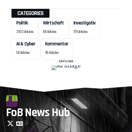
CATEGORIES
Politik
Wirtschaft
Investigativ
2923 Articles
68 Articles
179 Articles
AI & Cyber
Kommentar
58 Articles
45 Articles
- Advertisement -
FoB News Hub