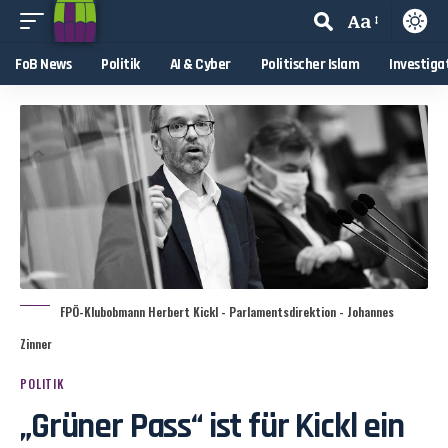
Aa
FoB News
Politik
AI & Cyber
Politischer Islam
Investiga
FPÖ-Klubobmann Herbert Kickl - Parlamentsdirektion - Johannes
Zinner
POLITIK
„Grüner Pass“ ist für Kickl ein