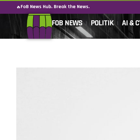
FoB News Hub. Break the News.
🔥
FOB NEWS
POLITIK
AI & 