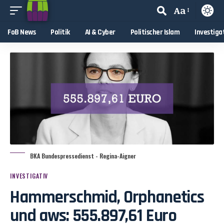
Aa
FoB News
Politik
AI & Cyber
Politischer Islam
Investiga
BKA Bundespressedienst - Regina-Aigner
INVESTIGATIV
Hammerschmid, Orphanetics
und aws: 555.897,61 Euro