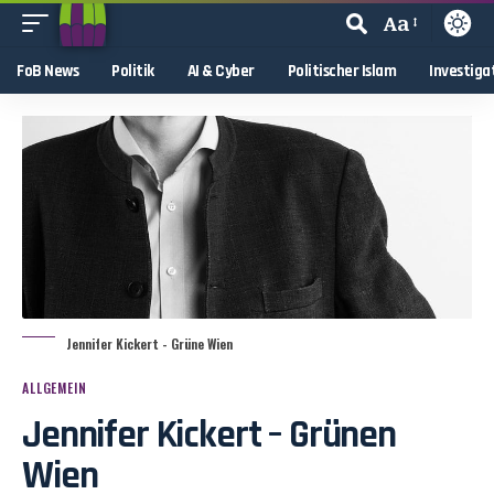
Aa
FoB News
Politik
AI & Cyber
Politischer Islam
Investiga
Jennifer Kickert - Grüne Wien
ALLGEMEIN
Jennifer Kickert – Grünen
Wien