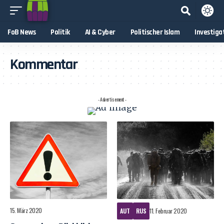
FoB News
Politik
AI & Cyber
Politischer Islam
Investiga
Kommentar
- Advertisement -
15. März 2020
AUT
RUS
11. Februar 2020