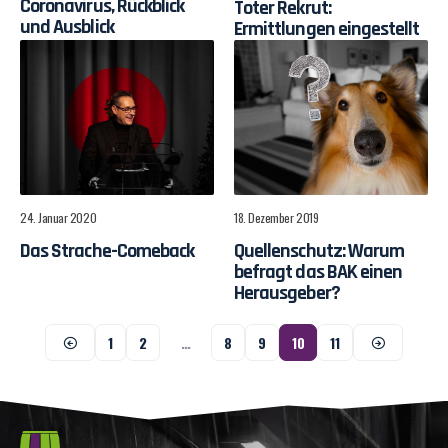
Coronavirus, Rückblick
Toter Rekrut:
und Ausblick
Ermittlungen eingestellt
24. Januar 2020
18. Dezember 2019
Das Strache-Comeback
Quellenschutz: Warum
befragt das BAK einen
Herausgeber?
1
2
…
8
9
10
11