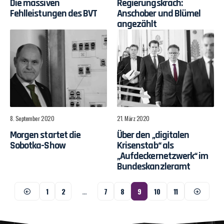
Die massiven
Regierungskrach:
Fehlleistungen des BVT
Anschober und Blümel
angezählt
8. September 2020
21. März 2020
Morgen startet die
Über den „digitalen
Sobotka-Show
Krisenstab“ als
„Aufdeckernetzwerk“ im
Bundeskanzleramt
1
2
…
7
8
9
10
11