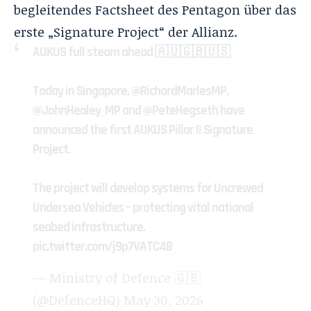
begleitendes Factsheet des Pentagon über das
erste „Signature Project“ der Allianz.
AUKUS full steam ahead 🇦🇺🇬🇧🇺🇸
Today in Singapore,
@RichardMarlesMP
,
@JohnHealey_MP
and
@PeteHegseth
have
announced the first AUKUS Pillar II Signature
Project.
The project will develop systems for Uncrewed
Undersea Vehicles – protecting vital national
seabed infrastructure.
pic.twitter.com/j9p7VATC4B
— Ministry of Defence 🇬🇧
(@DefenceHQ)
May 30, 2026