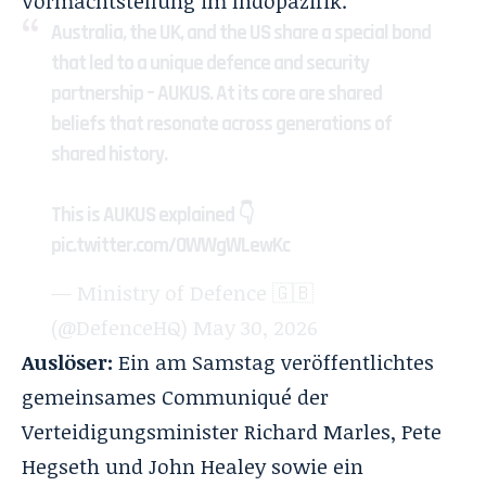
Vormachtstellung im Indopazifik.
Australia, the UK, and the US share a special bond
that led to a unique defence and security
partnership – AUKUS. At its core are shared
beliefs that resonate across generations of
shared history.
This is AUKUS explained 👇
pic.twitter.com/OWWgWLewKc
— Ministry of Defence 🇬🇧
(@DefenceHQ)
May 30, 2026
Auslöser:
Ein am Samstag veröffentlichtes
gemeinsames Communiqué der
Verteidigungsminister Richard Marles, Pete
Hegseth und John Healey sowie ein