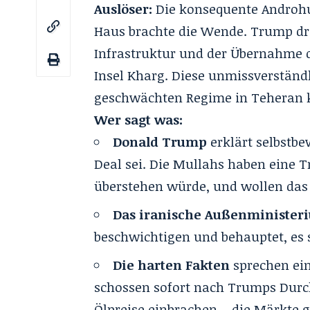
Auslöser:
Die konsequente Androhu
Haus brachte die Wende. Trump dro
Infrastruktur und der Übernahme d
Insel Kharg. Diese unmissverstän
geschwächten Regime in Teheran k
Wer sagt was:
Donald Trump
erklärt selbstbe
Deal sei. Die Mullahs haben eine T
überstehen würde, und wollen das
Das iranische Außenminister
beschwichtigen und behauptet, es se
Die harten Fakten
sprechen ein
schossen sofort nach Trumps Durc
Ölpreise einbrachen – die Märkte 