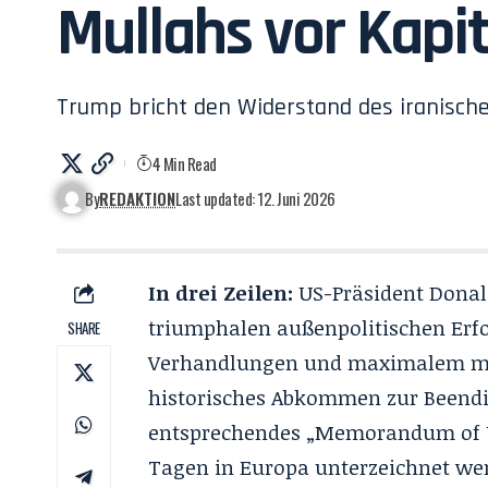
Mullahs vor Kapit
Trump bricht den Widerstand des iranisc
4 Min Read
By
REDAKTION
Last updated: 12. Juni 2026
In drei Zeilen:
US-Präsident Donal
triumphalen außenpolitischen Erf
SHARE
Verhandlungen und maximalem mil
historisches Abkommen zur Beendi
entsprechendes „Memorandum of Un
Tagen in Europa unterzeichnet we