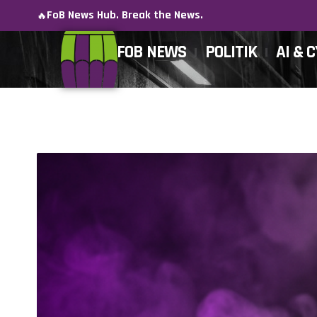
FoB News Hub. Break the News.
🔥
FOB NEWS
POLITIK
AI & 