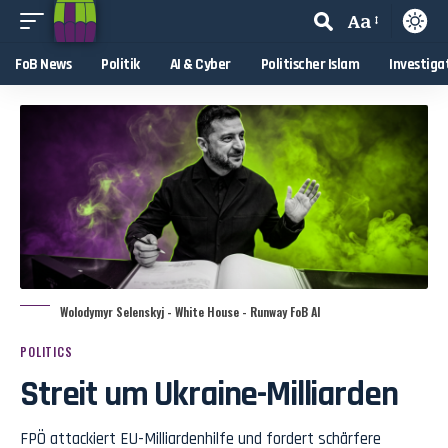
Aa
FoB News
Politik
AI & Cyber
Politischer Islam
Investiga
Wolodymyr Selenskyj - White House - Runway FoB AI
POLITICS
Streit um Ukraine-Milliarden
FPÖ attackiert EU-Milliardenhilfe und fordert schärfere