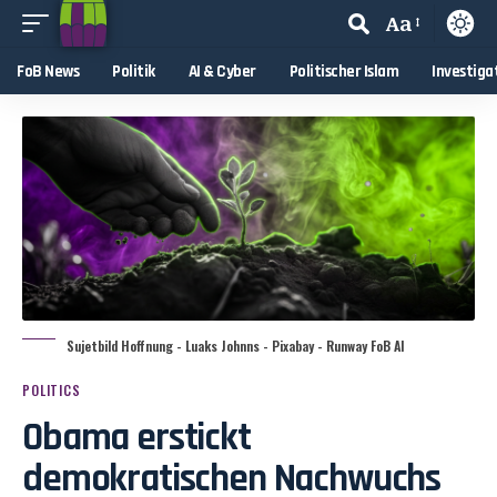
Aa
FoB News
Politik
AI & Cyber
Politischer Islam
Investiga
Sujetbild Hoffnung - Luaks Johnns - Pixabay - Runway FoB AI
POLITICS
Obama erstickt
demokratischen Nachwuchs