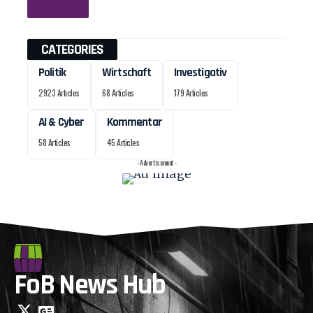
CATEGORIES
Politik
Wirtschaft
Investigativ
2923 Articles
68 Articles
179 Articles
AI & Cyber
Kommentar
58 Articles
45 Articles
- Advertisement -
FoB News Hub