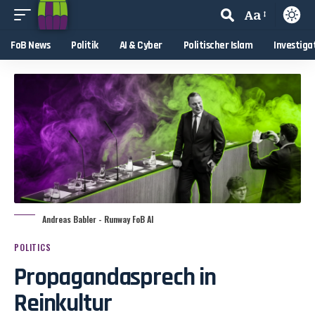
Aa
FoB News
Politik
AI & Cyber
Politischer Islam
Investiga
Andreas Babler - Runway FoB AI
POLITICS
Propagandasprech in
Reinkultur