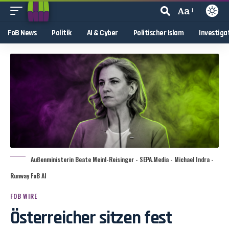
Aa
FoB News
Politik
AI & Cyber
Politischer Islam
Investiga
Außenministerin Beate Meinl-Reisinger - SEPA.Media - Michael Indra -
Runway FoB AI
FOB WIRE
Österreicher sitzen fest