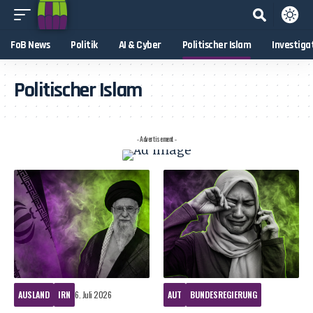
FoB News
Politik
AI & Cyber
Politischer Islam
Investiga
Politischer Islam
- Advertisement -
AUSLAND
IRN
6. Juli 2026
AUT
BUNDESREGIERUNG