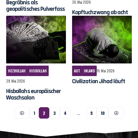
Begräbnis als
30. Mai 2026
geopolitisches Pulverfass
Kopftuchzwang ab acht
HEZBOLLAH
HISBOLLAH
AUT
INLAND
19. Mai 2026
Civilization Jihad läuft
28. Mai 2026
Hisbollahs europäischer
Waschsalon
1
2
3
4
…
9
10