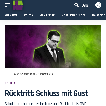
Aa
FoB News
Politik
AI & Cyber
Politischer Islam
Investiga
August Wöginger - Runway FoB AI
POLITIK
Rücktritt: Schluss mit Gust
Schuldspruch in erster Instanz und Rücktritt als ÖVP-