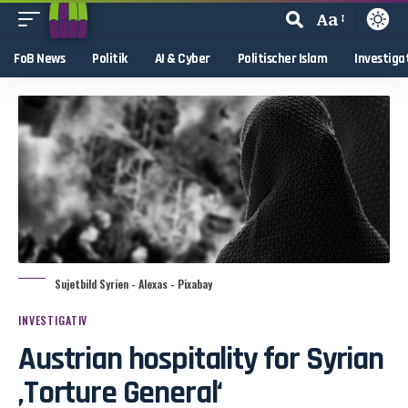
Aa
FoB News
Politik
AI & Cyber
Politischer Islam
Investiga
Sujetbild Syrien - Alexas - Pixabay
INVESTIGATIV
Austrian hospitality for Syrian
‚Torture General‘