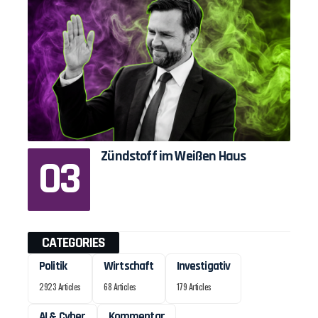
Zündstoff im Weißen Haus
CATEGORIES
Politik
Wirtschaft
Investigativ
2923 Articles
68 Articles
179 Articles
AI & Cyber
Kommentar