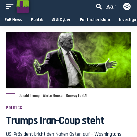
Aa
FoB News
Politik
AI & Cyber
Politischer Islam
Investiga
Donald Trump - White House - Runway FoB AI
POLITICS
Trumps Iran-Coup steht
US-Präsident bricht den Nahen Osten auf – Washingtons