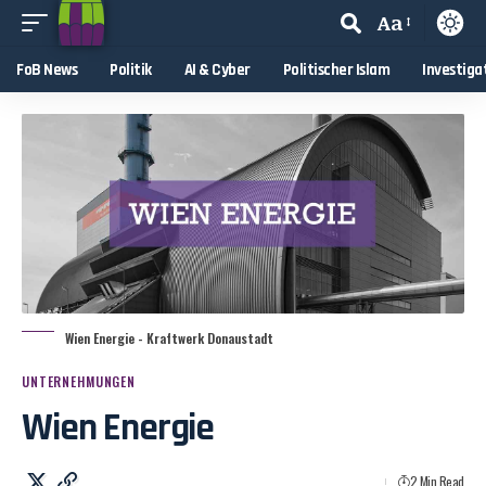
Aa
FoB News
Politik
AI & Cyber
Politischer Islam
Investiga
Wien Energie - Kraftwerk Donaustadt
UNTERNEHMUNGEN
Wien Energie
2 Min Read