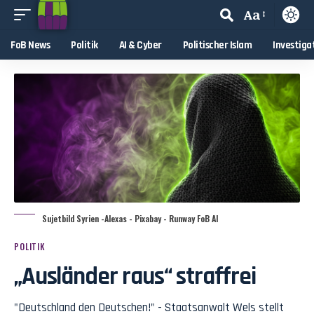
Aa
FoB News
Politik
AI & Cyber
Politischer Islam
Investiga
Sujetbild Syrien -Alexas - Pixabay - Runway FoB AI
POLITIK
„Ausländer raus“ straffrei
"Deutschland den Deutschen!" - Staatsanwalt Wels stellt