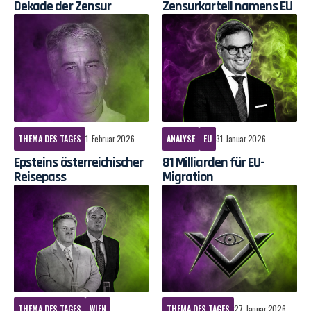
Dekade der Zensur
Zensurkartell namens EU
THEMA DES TAGES
1. Februar 2026
ANALYSE
EU
31. Januar 2026
Epsteins österreichischer
81 Milliarden für EU-
Reisepass
Migration
THEMA DES TAGES
WIEN
THEMA DES TAGES
27. Januar 2026