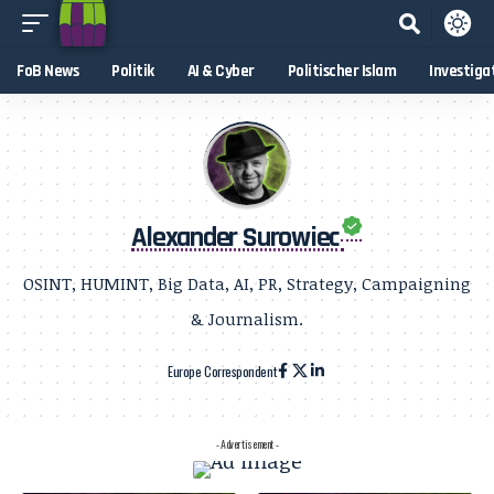
FoB News
Politik
AI & Cyber
Politischer Islam
Investiga
Alexander Surowiec
OSINT, HUMINT, Big Data, AI, PR, Strategy, Campaigning
& Journalism.
Europe Correspondent
- Advertisement -