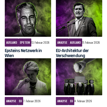
AUSLAND
EPSTEIN
13. Februar 2026
ANALYSE
AUSLAND
11. Februar 2026
Epsteins Netzwerk in
EU-Architektur der
Wien
Verschwendung
ANALYSE
EU
7. Februar 2026
ANALYSE
EU
4. Februar 2026