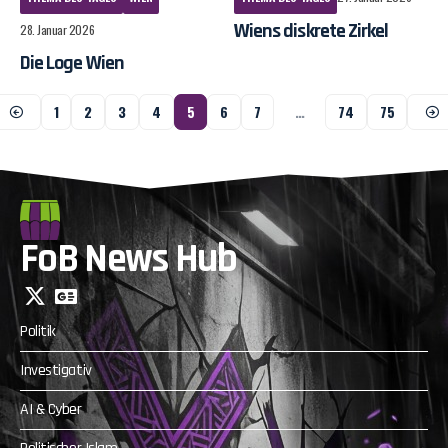
Wiens diskrete Zirkel
28. Januar 2026
Die Loge Wien
1
2
3
4
5
6
7
…
74
75
FoB News Hub
Politik
Investigativ
AI & Cyber